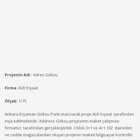
Projenin Adı
: Adres
Göksu
F
irma
: ALR İnşaat
Ö
lçek
: 1/75
Ankara Eryaman Göksu Parkı manzaralı proje ALR İnşaat
tarafından
inşa edilmektedir. Address Göksu projesinin maket çalışması
firmamız tarafından gerçekleştirildi. 3 blok 3+1 ve 4+1 102 daireden
ve cadde mağazalardan oluşan projenin ma
keti
bilgisayar kontrollü